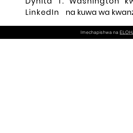
Dynita T. Washington k
LinkedIn
na kuwa wa kwanza
Imechapishwa na
ELOHA