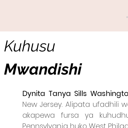
Kuhusu
Mwandishi
Dynita Tanya Sills Washingt
New Jersey. Alipata ufadhil
akapewa fursa ya kuhudh
Pennsylvania huko West Phila