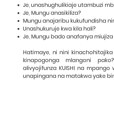
Je, unashughulikiaje utambuzi m
Je, Mungu anasikiliza?
Mungu anajaribu kukufundisha nin
Unashukuruje kwa kila hali?
Je, Mungu bado anafanya miujiza
Hatimaye, ni nini kinachohitajik
kinapogonga mlangoni pako? 
alivyojifunza KUISHI na mpang
unapingana na matakwa yake bin