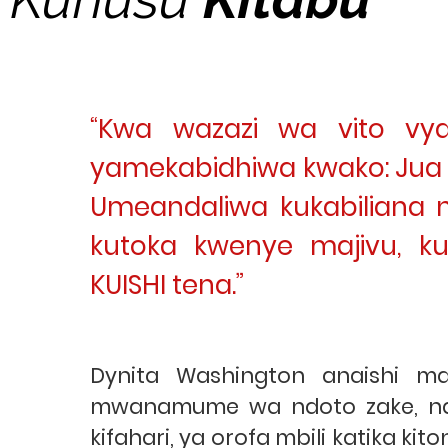
“Kwa wazazi wa vito v
yamekabidhiwa kwako: Ju
Umeandaliwa kukabiliana 
kutoka kwenye majivu, kuo
KUISHI tena.”
Dynita Washington anaishi m
mwanamume wa ndoto zake, na 
kifahari, ya orofa mbili katika kit