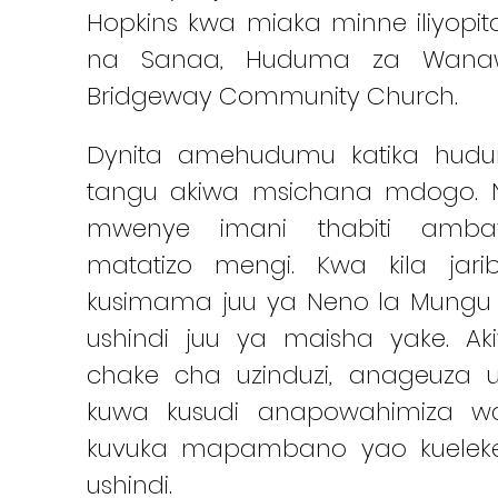
Hopkins kwa miaka minne iliyopita.
na Sanaa, Huduma za Wanaw
Bridgeway Community Church.
Dynita amehudumu katika hudu
tangu akiwa msichana mdogo.
mwenye imani thabiti ambay
matatizo mengi. Kwa kila jari
kusimama juu ya Neno la Mungu
ushindi juu ya maisha yake. Ak
chake cha uzinduzi, anageuza
kuwa kusudi anapowahimiza wa
kuvuka mapambano yao kuelek
ushindi.