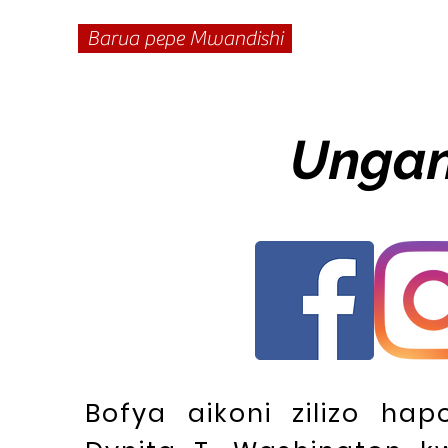
Barua pepe Mwandishi
Unga
Bofya aikoni zilizo hap