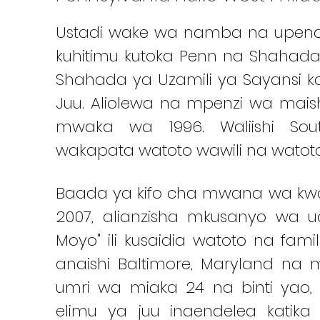
Ustadi wake wa namba na upendo
kuhitimu kutoka Penn na Shahada
Shahada ya Uzamili ya Sayansi k
Juu. Aliolewa na mpenzi wa mais
mwaka wa 1996. Waliishi So
wakapata watoto wawili na watoto
Baada ya kifo cha mwana wa k
2007, alianzisha mkusanyo wa uc
Moyo" ili kusaidia watoto na fami
anaishi Baltimore, Maryland n
umri wa miaka 24 na binti yao, 
elimu ya juu inaendelea katik