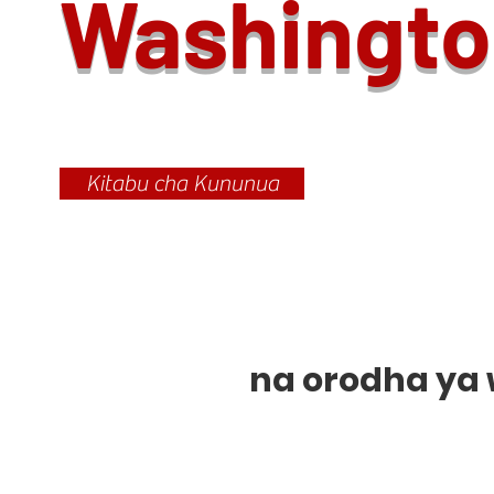
Washingt
Kitabu cha Kununua
Jiunge
na orodha ya
Dynita ili kupokea sampul