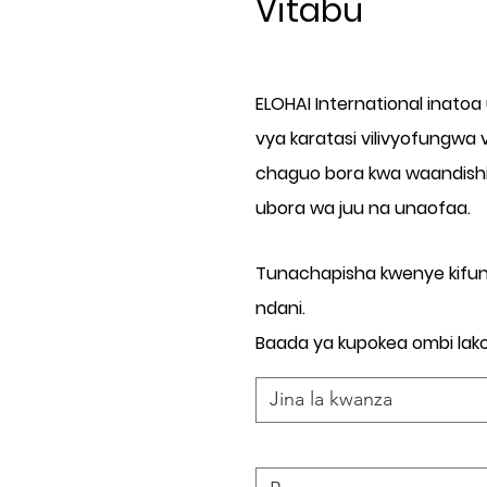
Vitabu
ELOHAI International inatoa
vya karatasi vilivyofungwa v
chaguo bora kwa waandishi 
ubora wa juu na unaofaa.
Tunachapisha kwenye kifuni
ndani.
Baada ya kupokea ombi lako,