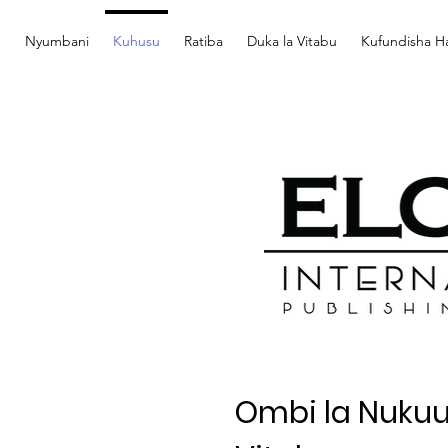
Nyumbani
Kuhusu
Ratiba
Duka la Vitabu
Kufundisha Ha
Ombi la Nukuu