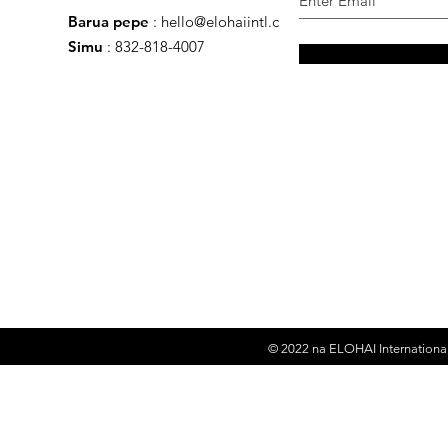
Barua pepe
:
hello@elohaiintl.com
Simu
: 832-818-4007
© 2022 na
ELOHAI International