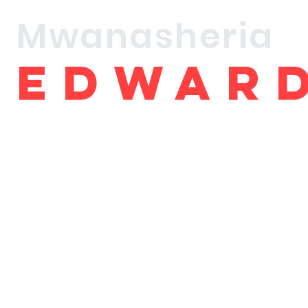
Mwanasheria
Edwar
kahaw
a
Toleo la Kitabu cha
Kwanza