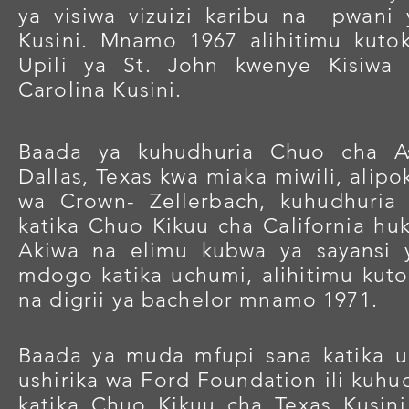
ya visiwa vizuizi karibu na
pwani 
Kusini. Mnamo 1967 alihitimu kuto
Upili ya St. John kwenye Kisiwa 
Carolina Kusini.
Baada ya kuhudhuria Chuo cha A
Dallas, Texas kwa miaka miwili, alipo
wa Crown- Zellerbach, kuhudhuria
katika Chuo Kikuu cha California hu
Akiwa na elimu kubwa ya sayansi 
mdogo katika uchumi, alihitimu kuto
na digrii ya bachelor mnamo 1971.
Baada ya muda mfupi sana katika u
ushirika wa Ford Foundation ili kuhu
katika Chuo Kikuu cha Texas Kusin