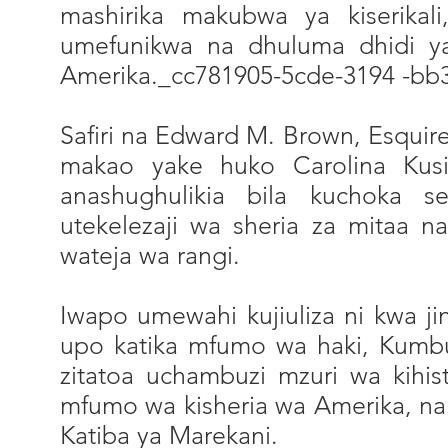
mashirika makubwa ya kiserika
umefunikwa na dhuluma dhidi ya 
Amerika._cc781905-5cde-3194 -bb
Safiri na Edward M. Brown, Esquire
makao yake huko Carolina Kusi
anashughulikia bila kuchoka se
utekelezaji wa sheria za mitaa na
wateja wa rangi.
Iwapo umewahi kujiuliza ni kwa ji
upo katika mfumo wa haki, Kumb
zitatoa uchambuzi mzuri wa kihist
mfumo wa kisheria wa Amerika, na 
Katiba ya Marekani.