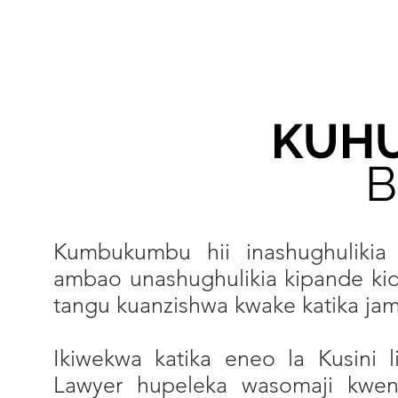
AGIZA KITABU
KUH
Kumbukumbu hii inashughuliki
ambao unashughulikia kipande ki
tangu kuanzishwa kwake katika jamh
Ikiwekwa katika eneo la Kusini 
Lawyer hupeleka wasomaji kwe