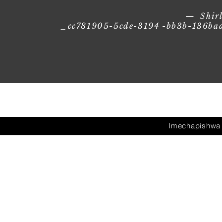
— Shirl
_cc781905-5cde-3194 -bb3b-136bad5
Imechapishwa 