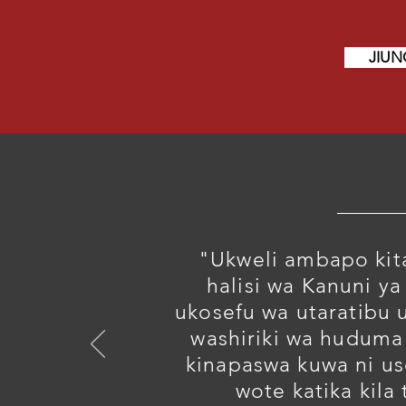
JIUN
"Ukweli ambapo kita
halisi wa Kanuni ya
ukosefu wa utaratibu u
washiriki wa huduma 
kinapaswa kuwa ni us
wote katika kila