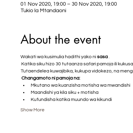
01 Nov 2020, 19:00 – 30 Nov 2020, 19:00
Tukio la Mtandaoni
About the event
Wakati wa kusimulia hadithi yako ni 
sasa
 .
 Katika siku hizo 30 tutaanza safari pamoja ili kukusaidia kuandika muuzaji wako anayefuata bora zaidi. 
Tutaendelea kuwajibika, kukupa vidokezo, na mengi 
Changamoto ni pamoja na:
 Mkutano wa kuanzisha motisha wa mwandishi
 Maandishi ya kila siku + motisha
 Kufundisha katika muundo wa kikundi
Show More