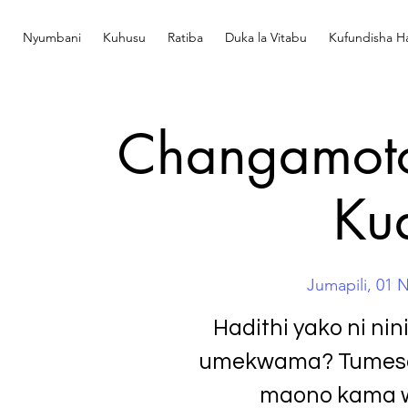
Nyumbani
Kuhusu
Ratiba
Duka la Vitabu
Kufundisha Ha
Changamoto
Ku
Jumapili, 01 
Hadithi yako ni ni
umekwama? Tumesa
maono kama 