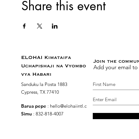
Share this event
ELOHAI Kimataifa
Join the commu
Add your email to
Uchapishaji na Vyombo
vya Habari
Sanduku la Posta 1883
Cypress, TX 77410
Barua pepe
:
hello@elohaiintl.com
Simu
: 832-818-4007