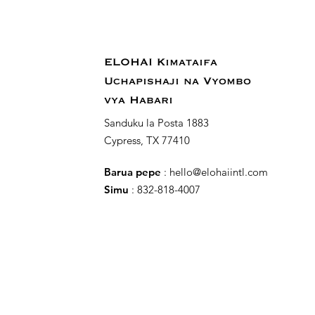
ELOHAI Kimataifa
Uchapishaji na Vyombo
vya Habari
Sanduku la Posta 1883
Cypress, TX 77410
Barua pepe
:
hello@elohaiintl.com
Simu
: 832-818-4007