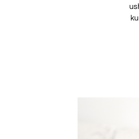
us
ku