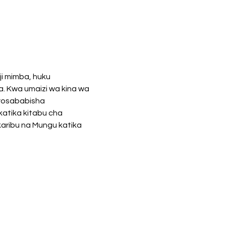
i mimba, huku 
. Kwa umaizi wa kina wa 
ayosababisha 
katika kitabu cha 
ribu na Mungu katika 