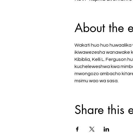
About the 
Wakati huo huo huwaalika w
ikiwawezesha wanawake kut
Kibiblia, Kelli L. Fergus
kucheleweshwa kwa mimba. K
mwongozo ambacho kitarej
msimu wao wa sasa.
Share this 