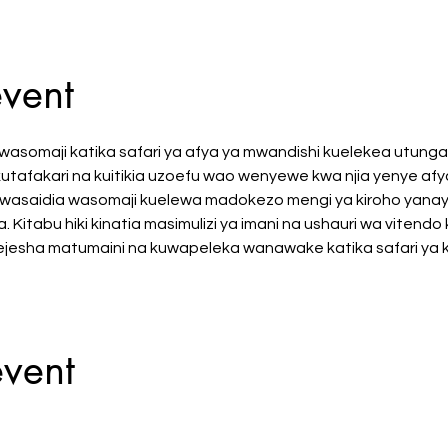
event
asomaji katika safari ya afya ya mwandishi kuelekea utungaj
afakari na kuitikia uzoefu wao wenyewe kwa njia yenye afya
on huwasaidia wasomaji kuelewa madokezo mengi ya kiroho yan
itabu hiki kinatia masimulizi ya imani na ushauri wa vitendo 
esha matumaini na kuwapeleka wanawake katika safari ya ka
event