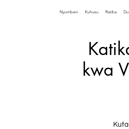
Nyumbani
Kuhusu
Ratiba
Du
Katik
kwa V
Kuta