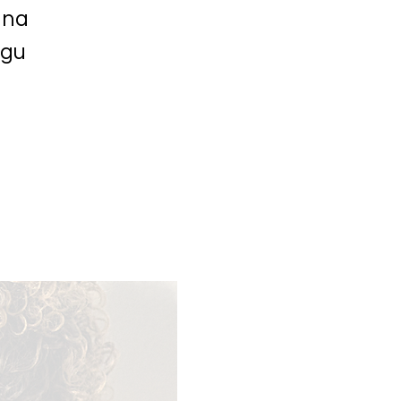
 na
ngu