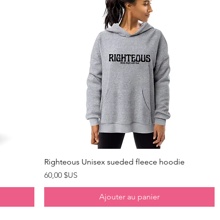
Aperçu rapide
Righteous Unisex sueded fleece hoodie
Prix
60,00 $US
Ajouter au panier