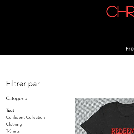
chr
Fre
Filtrer par
Catégorie
Tout
Confident Collection
Clothing
T-Shirts