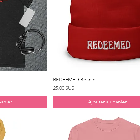
pide
Aperçu rapide
REDEEMED Beanie
Prix
25,00 $US
panier
Ajouter au panier