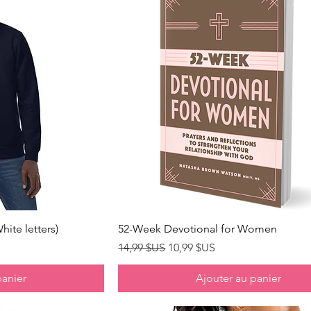
pide
Aperçu rapide
ite letters)
52-Week Devotional for Women
Prix original
Prix promotionnel
14,99 $US
10,99 $US
panier
Ajouter au panier