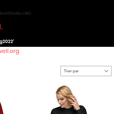
ewhodwell.org
.
ng2022'
ell.org
Trier par