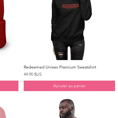
Aperçu rapide
Redeemed Unisex Premium Sweatshirt
Prix
44,90 $US
Ajouter au panier