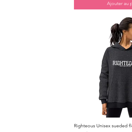
Ajouter au 
Aperçu ra
Righteous Unisex sueded f