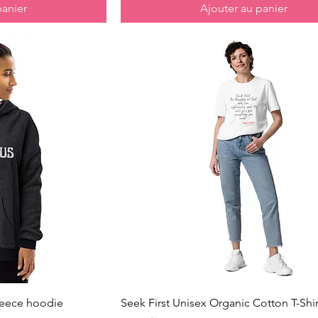
panier
Ajouter au panier
pide
Aperçu rapide
leece hoodie
Seek First Unisex Organic Cotton T-Shir