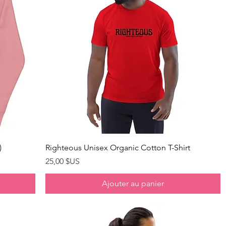
Aperçu rapide
)
Righteous Unisex Organic Cotton T-Shirt
Prix
25,00 $US
Ajouter au panier