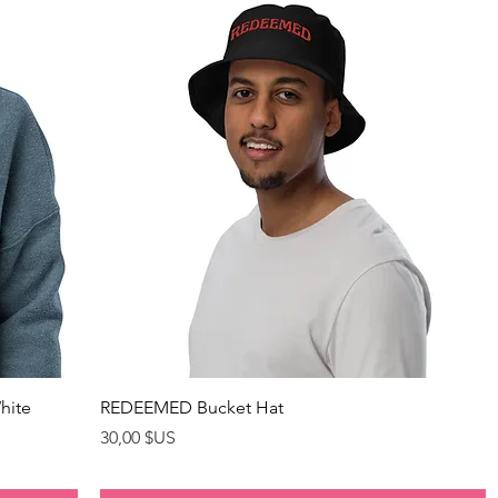
Aperçu rapide
hite
REDEEMED Bucket Hat
Prix
30,00 $US