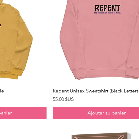
pide
Aperçu rapide
ie
Repent Unisex Sweatshirt (Black Letters
Prix
55,00 $US
panier
Ajouter au panier