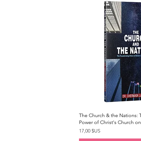
Aperçu ra
The Church & the Nations: 
Power of Christ's Church o
Prix
17,00 $US