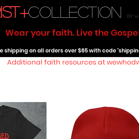
ist+
collection
by
w
Wear your faith. Live the Gospel
e shipping on all orders over $65 with code 'shippi
Additional faith resources at wewhodw