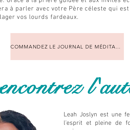
ie. Grâce à la prière guidée et aux invites é
era à parler avec votre Père céleste qui est
ulager vos lourds fardeaux.
COMMANDEZ LE JOURNAL DE MÉDITATION DE 30 JOURS.
ncontrez l'aut
Leah Joslyn est une f
l'esprit et pleine de f