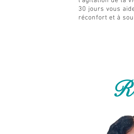
l'agitation de la v
30 jours vous aid
réconfort et à so
Re