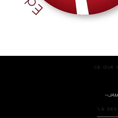
CE QUE 
-Jam
"Le des