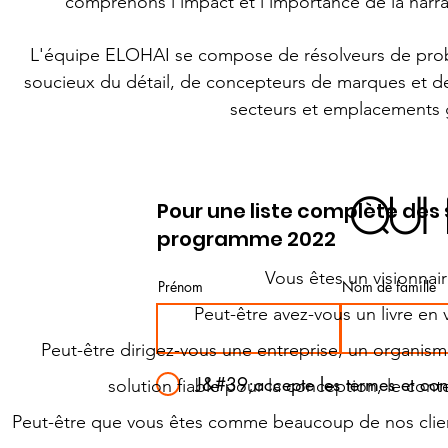
comprenons l'impact et l'importance de la narrat
L'équipe ELOHAI se compose de résolveurs de problè
soucieux du détail, de concepteurs de marques et de
secteurs et emplacements 
QUI
Pour une liste complète des 
programme 2022
Vous êtes un visionnair
Prénom
Nom de famille
Peut-être avez-vous un livre e
Peut-être dirigez-vous une entreprise, un organism
J&#39;accepte les termes et con
solution fiable pour la conception, le conte
Peut-être que vous êtes comme beaucoup de nos clien