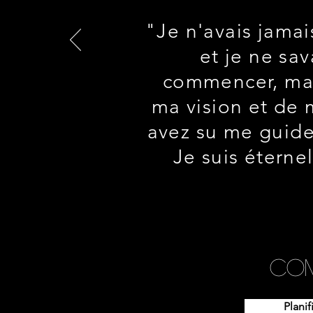
"Je n'avais jamais
et je ne sa
commencer, mai
ma vision et de 
avez su me guide
Je suis éterne
Co
Planif