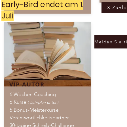
Early-Bird endet am 1.
3 Zahl
Juli
VIP-AUTOR
6 Wochen Coaching
6 Kurse
(
Lehrplan unten)
5 Bonus-Meisterkurse
Verantwortlichkeitspartner
30-tägige Schreib-Challenge