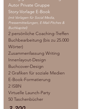
Autor Private Gruppe
Story-Vorlage E-Book
(mit Vorlagen für Social Media,
Pressemitteilungen, E-Mail-Pitches &
Buchkapitel)
2 persönliche Coaching-Treffen
Buchbearbeitung (bis zu 25.000
Wörter)
Zusammenfassung Writing
Innenlayout-Design
Buchcover-Design
2 Grafiken für soziale Medien
E-Book-Formatierung
2 ISBN
Virtuelle Launch-Party
50 Taschenbücher
3.200