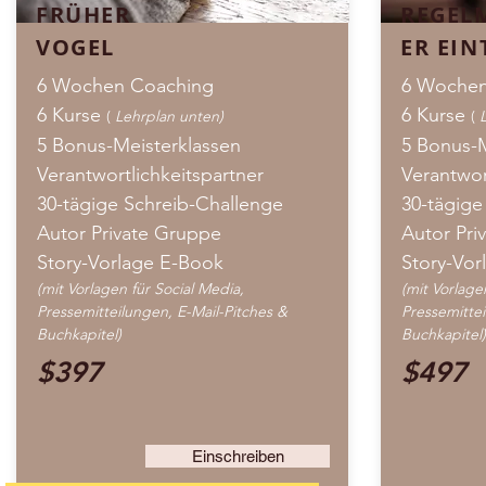
FRÜHER
REGEL
VOGEL
ER EIN
6 Wochen Coaching
6 Woche
6 Kurse
6 Kurse
(
Lehrplan unten)
(
5 Bonus-Meisterklassen
5 Bonus-
Verantwortlichkeitspartner
Verantwor
30-tägige Schreib-Challenge
30-tägige
Autor Private Gruppe
Autor Pri
Story-Vorlage E-Book
Story-Vor
(mit Vorlagen für Social Media,
(mit Vorlage
Pressemitteilungen, E-Mail-Pitches &
Pressemittei
Buchkapitel)
Buchkapitel)
$397
$497
Einschreiben