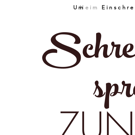
Um
Heim
Schre
spr
ZU