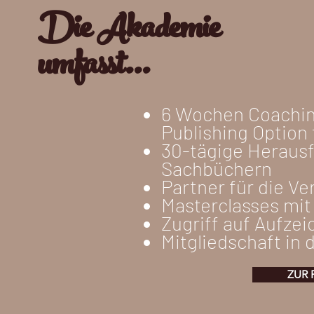
Die Akademie
umfasst...
6 Wochen Coaching
Publishing Option
30-tägige Heraus
Sachbüchern
Partner für die Ve
Masterclasses mit
Zugriff auf Aufze
Mitgliedschaft in
ZUR 