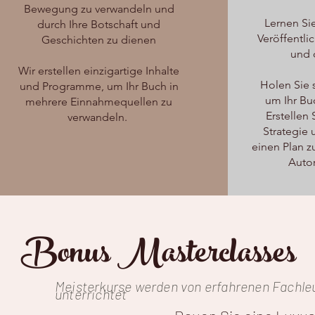
Bewegung zu verwandeln und
Lernen Si
durch Ihre Botschaft und
Veröffentli
Geschichten zu dienen
und 
Wir erstellen einzigartige Inhalte
Holen Sie s
und Programme, um Ihr Buch in
um Ihr Bu
mehrere Einnahmequellen zu
Erstellen 
verwandeln.
Strategie 
einen Plan z
Auto
Bonus Masterclasses
Meisterkurse werden von erfahrenen Fachle
unterrichtet