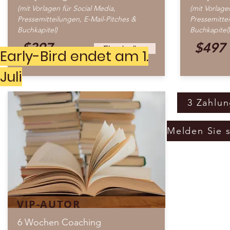
(mit Vorlagen für Social Media,
(mit Vorlage
Pressemitteilungen, E-Mail-Pitches &
Pressemittei
Buchkapitel)
Buchkapitel)
$397
$497
Einschreiben
Early-Bird endet am 1.
Juli
3 Zahlun
VIP-AUTOR
6 Wochen Coaching