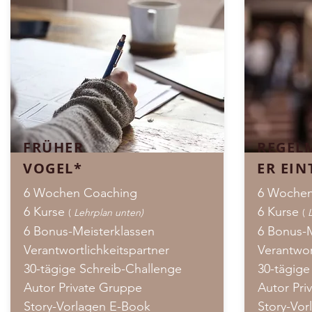
FRÜHER
REGEL
VOGEL*
ER EIN
6 Wochen Coaching
6 Woche
6 Kurse
6 Kurse
(
Lehrplan unten)
(
6 Bonus-Meisterklassen
6 Bonus-
Verantwortlichkeitspartner
Verantwor
30-tägige Schreib-Challenge
30-tägige
Autor Private Gruppe
Autor Pri
Story-Vorlagen E-Book
Story-Vor