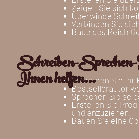
Zeigen Sie sich ko
Überwinde Schreib
Verbinden Sie sich
Baue das Reich Go
Schreiben-Sprechen-E
Ihnen helfen...
Schreiben Sie Ihr 
Bestsellerautor w
Sprechen Sie selb
Erstellen Sie Pro
und anzuziehen.
Bauen Sie eine C