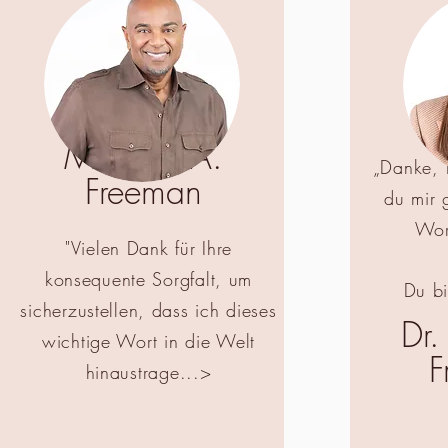
Apostel
Michael A.
„Danke, 
Freeman
du mir 
Wor
"Vielen Dank für Ihre
konsequente Sorgfalt, um
Du b
sicherzustellen, dass ich dieses
Dr
wichtige Wort in die Welt
F
hinaustrage...>