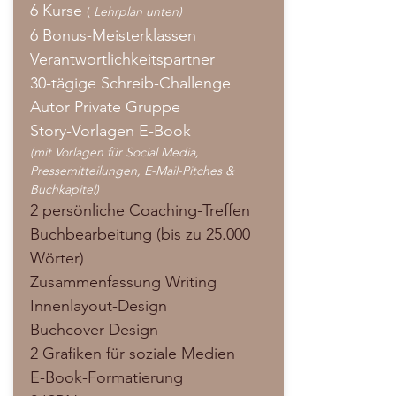
6 Kurse
(
Lehrplan unten)
6 Bonus-Meisterklassen
Verantwortlichkeitspartner
30-tägige Schreib-Challenge
Autor Private Gruppe
Story-Vorlagen E-Book
(mit Vorlagen für Social Media,
Pressemitteilungen, E-Mail-Pitches &
Buchkapitel)
2 persönliche Coaching-Treffen
Buchbearbeitung (bis zu 25.000
Wörter)
Zusammenfassung Writing
Innenlayout-Design
Buchcover-Design
2 Grafiken für soziale Medien
E-Book-Formatierung