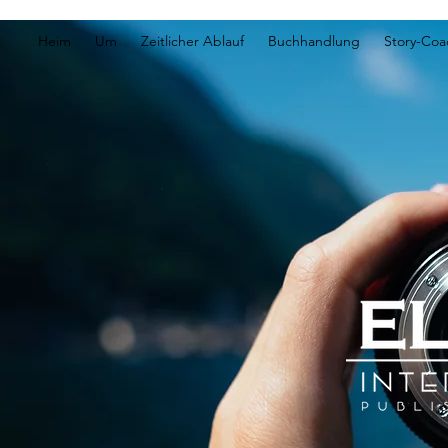
Heim
Um
Zeitlicher Ablauf
Buchhandlung
Story-Coa