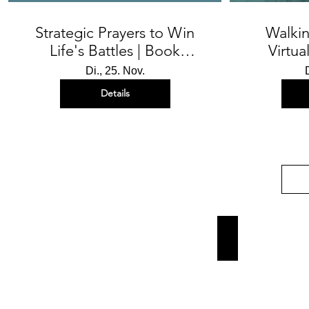
Strategic Prayers to Win
Walki
Life's Battles | Book
Virtu
Release Party
Di., 25. Nov.
Details
e your Story.
Build your Visi