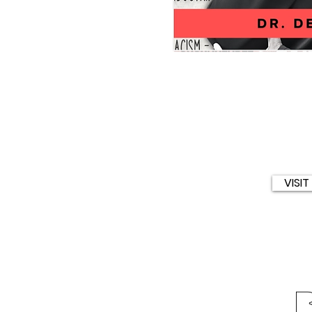
Unshakeable
Faith!
Navigating
Racial
Injustices
in
the
VISI
American
School
System