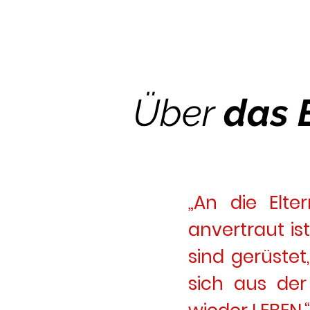
Über
das 
„An die Elte
anvertraut is
sind gerüste
sich aus de