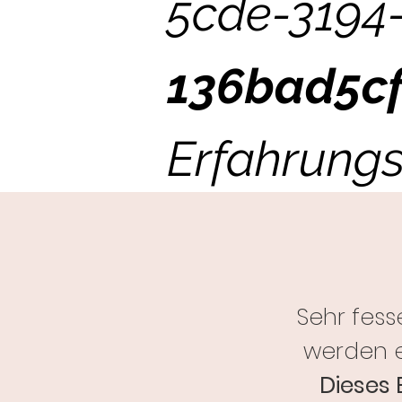
5cde-3194
136bad5c
Erfahrungs
Sehr fess
werden e
Dieses