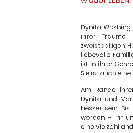
wieder LEBEN.“
Dynita Washingt
ihrer Träume,
zweistöckigen Ha
liebevolle Famil
ist in ihrer Ge
Sie ist auch ein
Am Rande ihrer
Dynita und Mark
besser sein. Bi
werden – ihr u
eine Vielzahl an