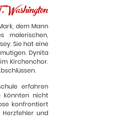
. Washington
t Mark, dem Mann
s malerischen,
ey. Sie hat eine
rmutigen. Dynita
 im Kirchenchor.
-Abschlüssen.
chule erfahren
e könnten nicht
ose konfrontiert
 Herzfehler und