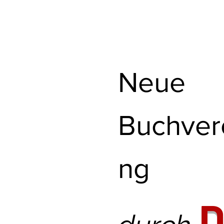
Neue
Buchverö
ng
D