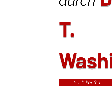
durch
T.
Wash
Buch kaufen