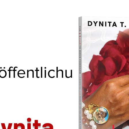
ffentlichu
ynita