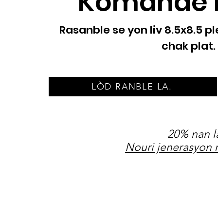
Kòmande ko
Rasanble se yon liv 8.5x8.5 p
chak plat. 
LÒD RANBLE LA.
20% nan l
Nouri jenerasyon 