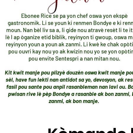
Ebonee Rice se pa yon chef oswa yon ekspè
gastronomik. Li se youn ki renmen Bondye e ki re
moun. Nan bèl liv sa a, li gide nou atravè resèt li te it
lè l ap òganize etid biblik, reyinyon ti gwoup, oswa
reyinyon youn a youn ak zanmi. Li kwè ke chak opòti
pou ouvri kay nou yo ak kwizin nou yo se yon opòti
pou envite Sentespri a nan mitan nou.
Kit kwit manje pou plizyè douzèn oswa kwit manje po
sèl, have fun lekti nan antidot sa yo, devosyon, ak res
fasil pou sante pou anpil rasanbleman nan lavi ou. B
pwisan rive lè pèp Bondye a rasanble ak bon zanmi,
zanmi, ak bon manje.