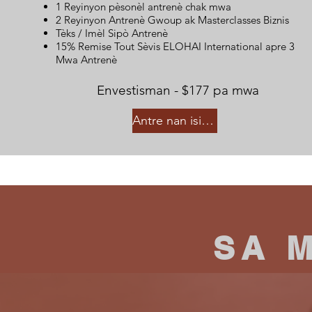
1 Reyinyon pèsonèl antrenè chak mwa
2 Reyinyon Antrenè Gwoup ak Masterclasses Biznis
Tèks / Imèl Sipò Antrenè
15% Remise Tout Sèvis ELOHAI International apre 3
Mwa Antrenè
Envestisman - $177 pa mwa
Antre nan isit la
SA 