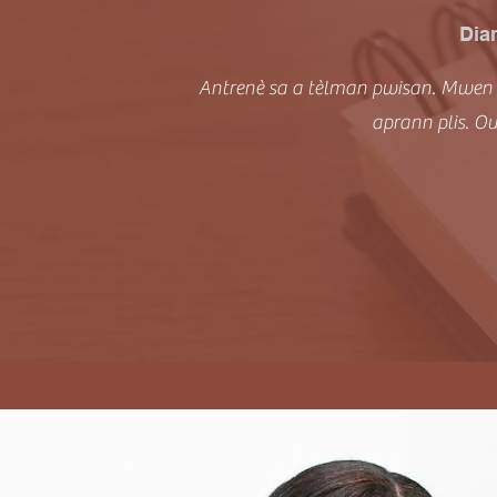
Dia
Antrenè sa a tèlman pwisan. Mwen 
aprann plis. O