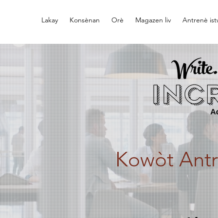
Lakay
Konsènan
Orè
Magazen liv
Antrenè is
Kowòt Ant