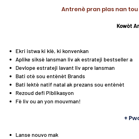
Antrenè pran plas nan tou 
Kowòt An
Ekri istwa ki klè, ki konvenkan
Aplike siksè lansman liv ak estrateji bestseller a
Devlope estrateji lavant liv apre lansman
Bati otè sou entènèt Brands
Bati lektè natif natal ak prezans sou entènèt
Rezoud defi Piblikasyon
Fè liv ou an yon mouvman!
+ Pwo
Lanse nouvo mak