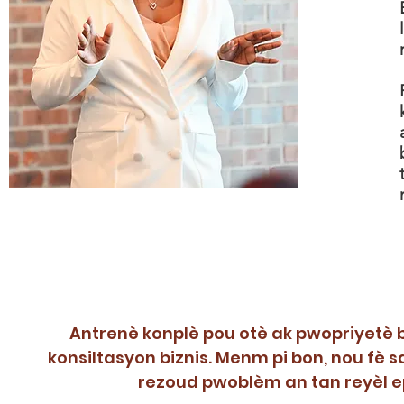
Antrenè konplè pou otè ak pwopriyetè bi
konsiltasyon biznis. Menm pi bon, nou fè 
rezoud pwoblèm an tan reyèl ep