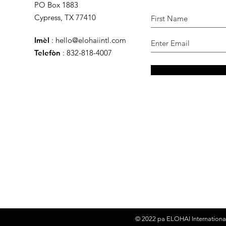
PO Box 1883
Cypress, TX 77410
Imèl
:
hello@elohaiintl.com
Telefòn
: 832-818-4007
© 2022 pa
ELOHAI Internationa