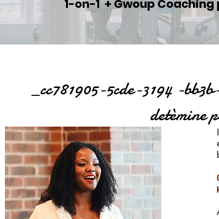
1-on-1 + Gwoup Coaching 
cc781905-5cde-3194 -bb3b-136
detèmine p