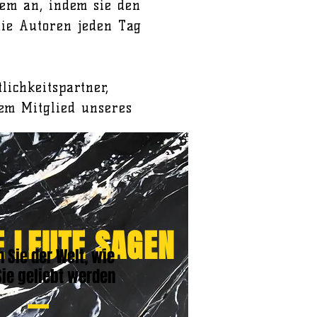
lem an, indem sie den
die Autoren jeden Tag
ichkeitspartner,
em Mitglied unseres
E LEUTE SAGEN
 Sie der Welt, wie
Sie geliebt werden