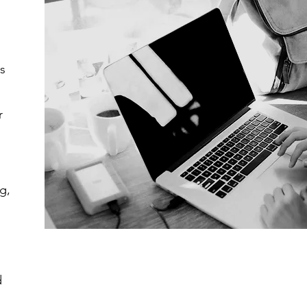
es
r
g,
d