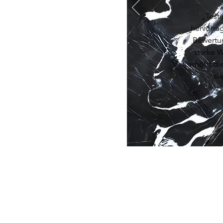
„Testi
hervorra
Bewertu
starke 
erhöht di
si