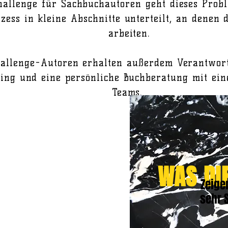
hallenge für Sachbuchautoren geht dieses Prob
zess in kleine Abschnitte unterteilt, an denen 
arbeiten.
allenge-Autoren erhalten außerdem Verantwortl
ing und eine persönliche Buchberatung mit ein
Teams.
WAS DI
Zeigen
sehr 