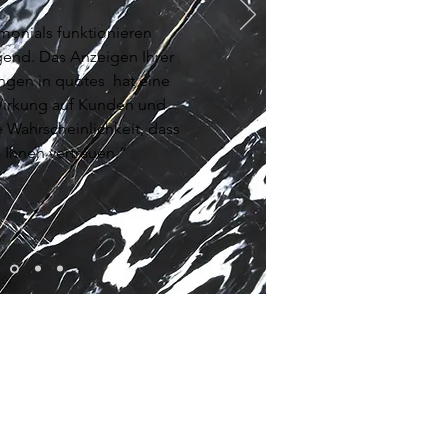
monials funktionieren
gend. Das Anzeigen Ihrer
ngen in quotes hat eine
Wirkung auf Kunden und
e Wahrscheinlichkeit, dass
e Ihnen vertrauen.“