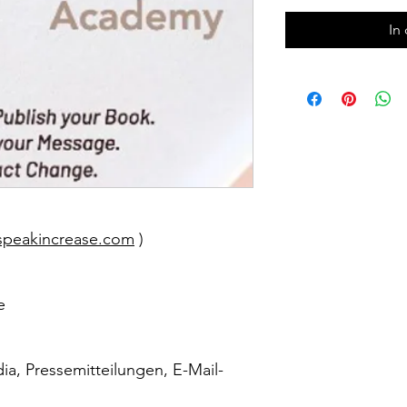
In
speakincrease.com
)
ge
dia, Pressemitteilungen, E-Mail-