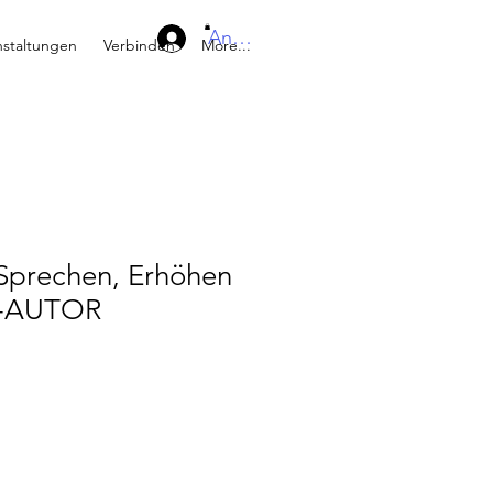
Anmelden
nstaltungen
Verbinden
More...
 Sprechen, Erhöhen
P-AUTOR