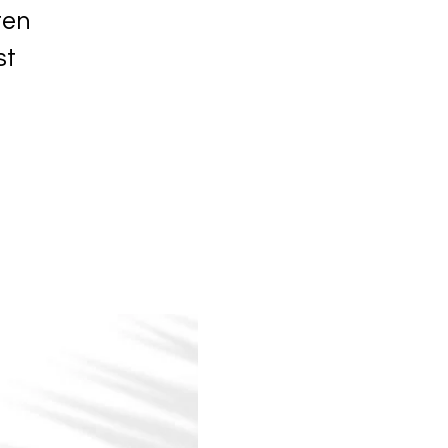
ten
st