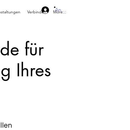
Anmelden
nstaltungen
Verbinden
More...
de für
ng Ihres
llen