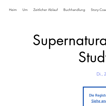
Heim
Um
Zeitlicher Ablauf
Buchhandlung
Story-Coa
Supernatura
Stud
Di., 
Die Regist
Siehe an