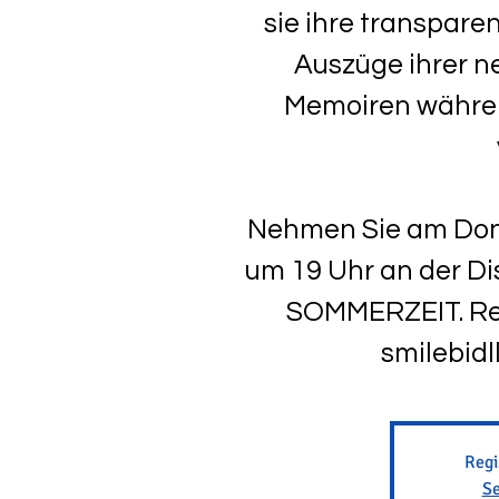
sie ihre transpare
Auszüge ihrer 
Memoiren währen
Nehmen Sie am Don
um 19 Uhr an der Di
SOMMERZEIT. Regi
smilebidl
Regi
Se