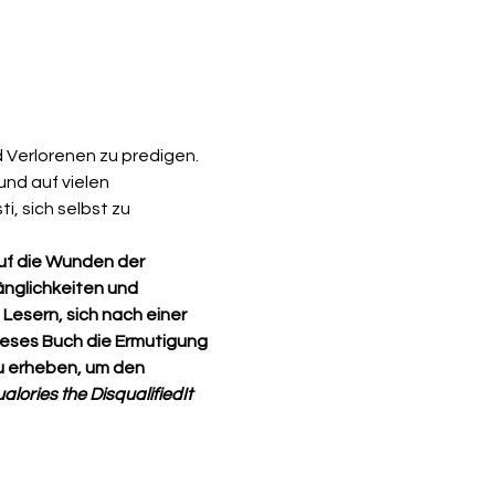
und auf vielen 
, sich selbst zu 
uf die Wunden der 
nglichkeiten und 
Lesern, sich nach einer 
ieses Buch die Ermutigung 
u erheben, um den 
lories the Disqualified
It 