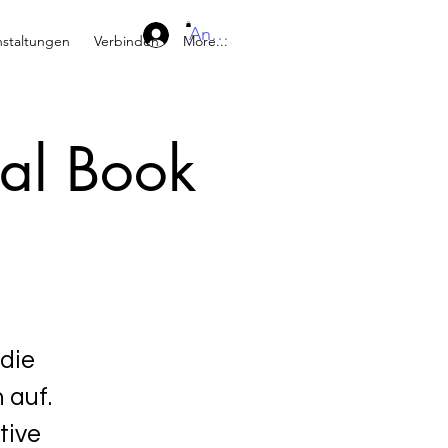
Anmelden
nstaltungen
Verbinden
More...
ual Book
 die
 auf.
tive