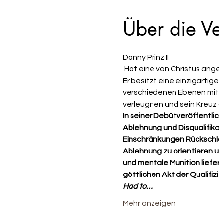
Über die Ve
Danny Prinz II
 Hat eine von Christus angetriebene Leidenschaft, Christus den Geringsten, Letzten und Verlorenen zu predigen. 
Er besitzt eine einzigartig
verschiedenen Ebenen mit de
verleugnen und sein Kreuz 
In seiner Debütveröffentli
Ablehnung und Disqualifika
Einschränkungen Rückschlä
Ablehnung zu orientieren u
und mentale Munition liefe
göttlichen Akt der Qualifi
Had to…
Mehr anzeigen