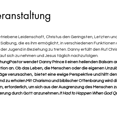
ranstaltung
e Salbung, die es ihm ermöglicht, in verschiedenen Funktionen 
r Jugend in Beziehung zu treten. Danny erfüllt den Ruf Christi
auf sich zu nehmen und Jesus täglich nachzufolgen.
chung
Pastor wendet Danny Prince II einen heilenden Balsam a
tion an. Ob das Leben, die Menschen oder die eigenen Unzulä
ge verursachen,  
bietet eine ewige Perspektive und hilft den 
nd zu erholen.
​Mit Charisma und biblischer Offenbarung wird d
rn, erforderlich, um sich aus der Ausgrenzung des Menschen z
zierung durch Gott anzunehmen.
It Had to Happen When God Qua