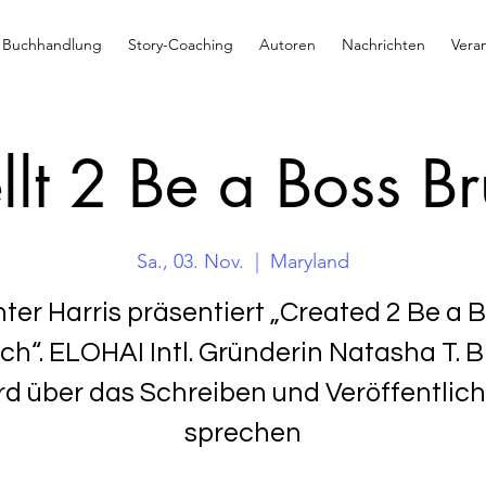
Buchhandlung
Story-Coaching
Autoren
Nachrichten
Vera
ellt 2 Be a Boss B
Sa., 03. Nov.
  |  
Maryland
ter Harris präsentiert „Created 2 Be a 
ch“. ELOHAI Intl. Gründerin Natasha T. 
rd über das Schreiben und Veröffentlic
sprechen