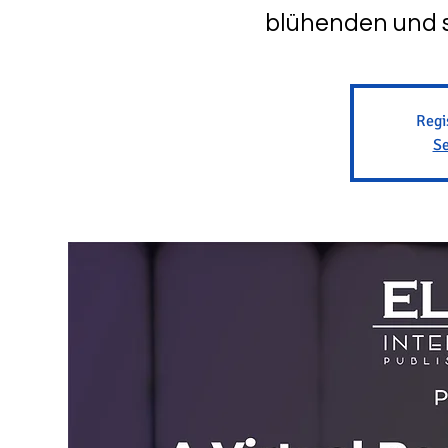
blühenden und s
Regi
Se