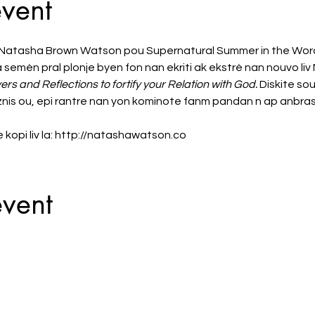
event
 Natasha Brown Watson pou Supernatural Summer in the Word, y
semèn pral plonje byen fon nan ekriti ak ekstrè nan nouvo liv
s and Reflections to fortify your Relation with God.
 Diskite sou
iznis ou, epi rantre nan yon kominote fanm pandan n ap anbra
kopi liv la: http://natashawatson.co
event