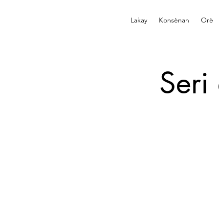
Lakay
Konsènan
Orè
Seri