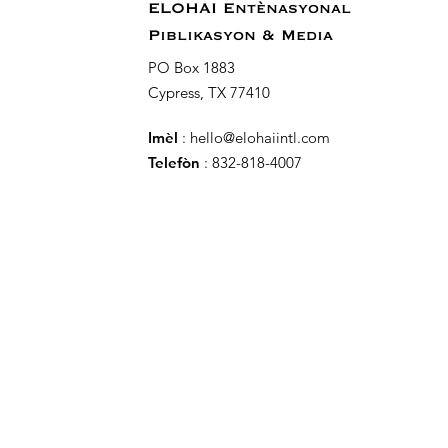
ELOHAI Entènasyonal
Piblikasyon & Media
PO Box 1883
Cypress, TX 77410
Imèl
:
hello@elohaiintl.com
Telefòn
: 832-818-4007