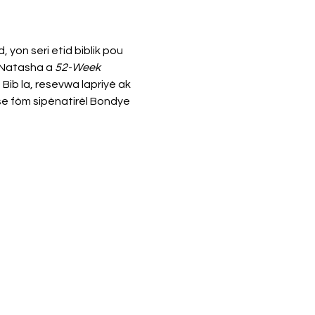
on seri etid biblik pou 
 Natasha a 
52-Week 
 Bib la, resevwa lapriyè ak 
se fòm sipènatirèl Bondye 