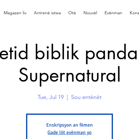
Magazen liv
Antrenè istwa
Otè
Nouvèl
Evènman
Kone
 etid biblik panda
Supernatural
Tue, Jul 19
  |  
Sou entènèt
Enskripsyon an fèmen
Gade lòt evènman yo