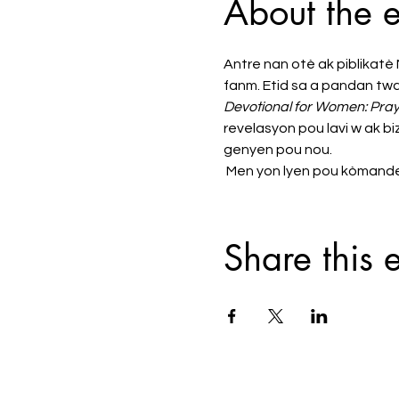
About the 
Antre nan otè ak piblikatè
fanm. Etid sa a pandan twa 
Devotional for Women: Prayer
revelasyon pou lavi w ak b
genyen pou nou.
 Men yon lyen pou kòmande 
Share this 