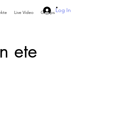
Log In
kte
Live Video
Groups
n ete