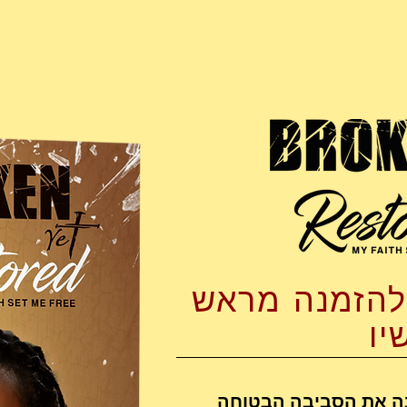
להזמנה מראש
יו
ודוורד בת ה-17 עזבה את הסביבה הבטוחה