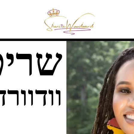
שריט
וודוורד