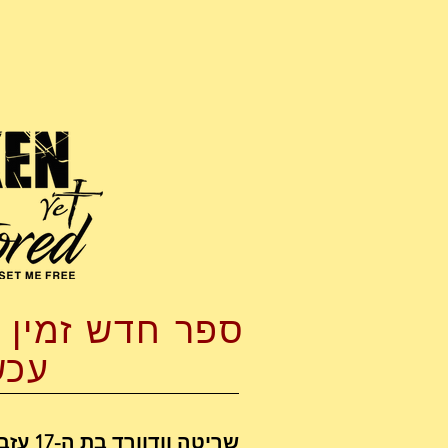
ספר חדש זמין 
עכש
שריטה ו