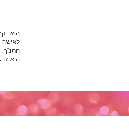
לאישה נ
התנ"ך.
היא זו 