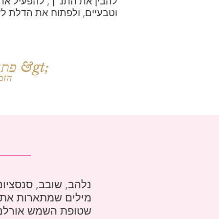
להבין את התנ"ך, להפעיל את
וטבעיים, ולפתוח את הדלת ל
פתח את השמחה שלך &gt;
הזמ
נלהב, שובב, סנסציונ
מילים שמתארות את ג
שטופת השמש אורלנדו