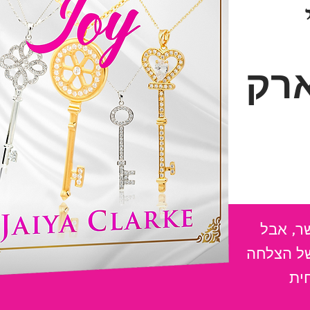
רק
ר, אבל
ל הצלחה