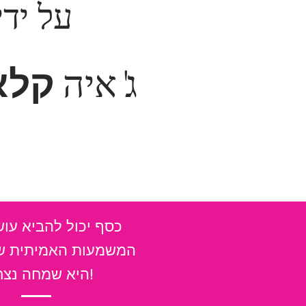
על ידי
קלא
ג'איה
כסף יכול להביא עוש
המשמעות האמיתית ש
היא שמחה נצחית!