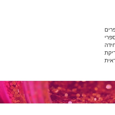
ן כללית בתנ"ך
פרי
ידה
יקת