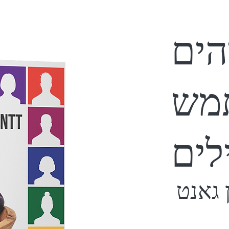
הים
מש
 גאנט