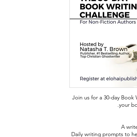
Join us for a 30-day Book 
your bo
A writ
Daily writing prompts to h