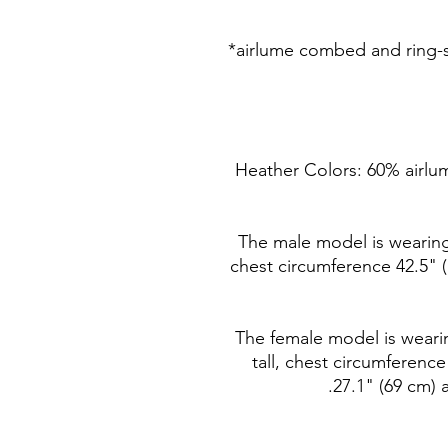
*Heather Colors: 60% airl
The male model is wearing s
chest circumference 42.5" (
The female model is wearing
tall, chest circumference
27.1" (69 cm) 