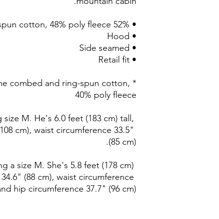
mountain cabin. 
• 52% airlume combed and ring-spun cotton, 48% poly fleece* 
• Hood 
• Side seamed 
• Retail fit 
ume combed and ring-spun cotton, 
40% poly fleece 
ize M. He's 6.0 feet (183 cm) tall, 
108 cm), waist circumference 33.5" 
(85 cm). 
 a size M. She's 5.8 feet (178 cm) 
 34.6" (88 cm), waist circumference 
and hip circumference 37.7" (96 cm).