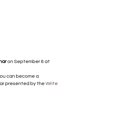
nar
 on September 6 at 
 you can become a 
nar presented by the 
Write 