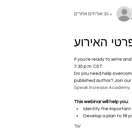
+ 30 אורחים אחרים
רטי האירוע
If you're ready to write and 
7:30 p.m. CST.
Do you need help overcoming
published author? Join our 
Speak Increase Academy
.
This webinar will help you:
Identify the important 
Develop a plan to fill 
עוד