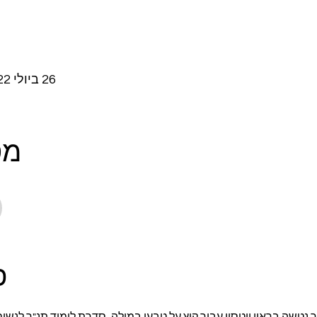
26 ביולי 2022, 18:30 – 19:30 GMT-5‎
מס
פ
נטשה בראון ווטסון עבור קיץ על טבעי במילה, סדרת לימוד תנ"ך לנשים