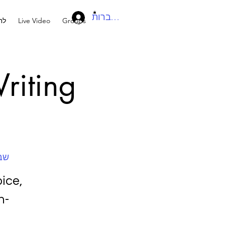
להתחברות
Groups
Live Video
לח
riting
שבת, 
ice,
n-