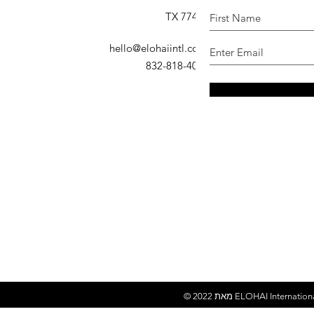
ברוש, TX 77410
דוא"ל
:
hello@elohaiintl.com
טלפון
: 832-818-4007
ELOHAI Internation
© 2022 מאת