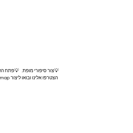
💡צור סיפורי מופת.   💡פתח הז
 הצטרפו אלינו ובואו ליצור vision map לסיפורים שתשתפו.