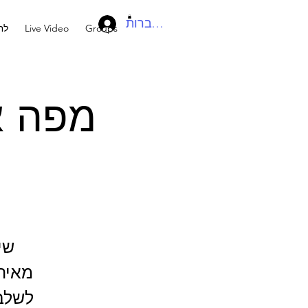
להתחברות
Groups
Live Video
לח
מפה א
שי
מאיתנ
לשלב 