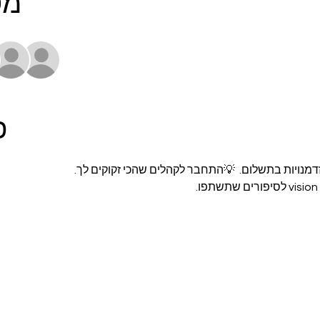
מס
פ
דמנויות בתשלום.  💡התחבר לקהלים שהכי זקוקים לך.  