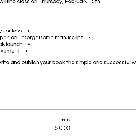
 writing class on Thursday, February 15th!
ys or less
d pen an unforgettable manuscript
ok launch
movement
 write and publish your book the simple and successful w
מחיר