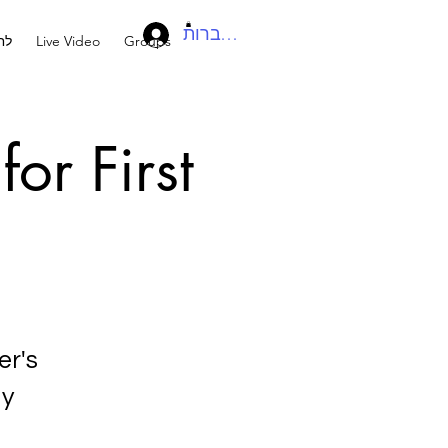
להתחברות
Groups
Live Video
לח
or First
er's
y!