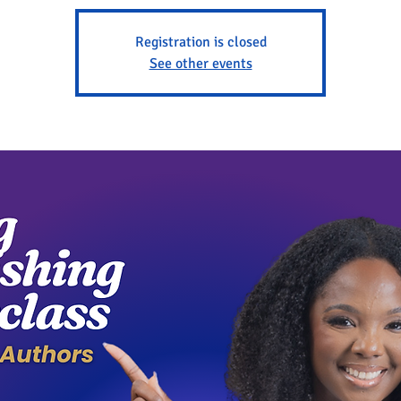
Registration is closed
See other events