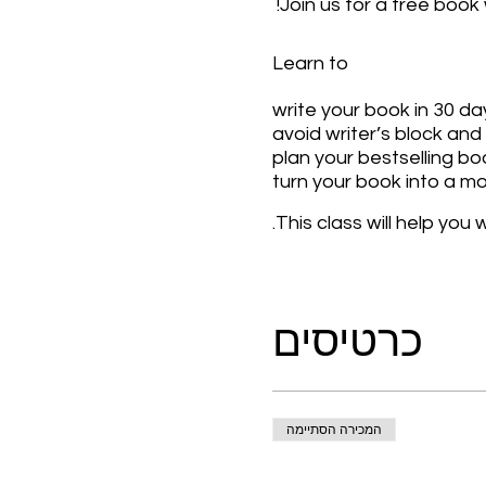
Join us for a free book
Learn to
write your book in 30 da
avoid writer’s block an
plan your bestselling bo
turn your book into a 
This class will help you
כרטיסים
המכירה הסתיימה