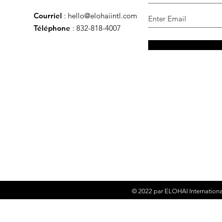
Courriel
:
hello@elohaiintl.com
Téléphone
: 832-818-4007
© 2022 par
ELOHAI Internationa