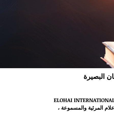
ان البصيرة
ELOHAI INTERNATI هي شركة قصة عالمية لها تفويض لتعزيز ملكوت الله من خلال النشر والإعلام
لام المرئية والمسموعة ،