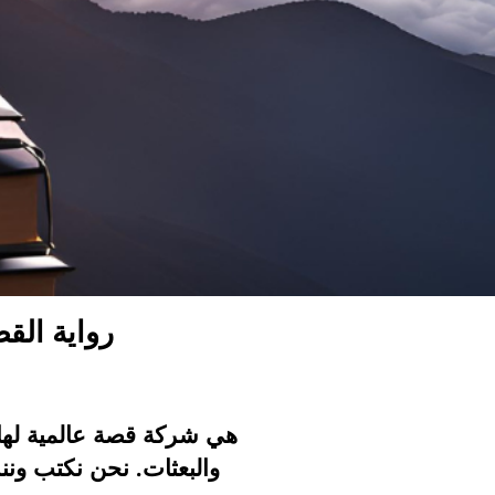
رواية الق
والبعثات. نحن نكتب ونن