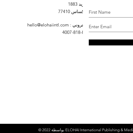
صندوق بريد 1883
السرو ، تكساس 77410
البريد الإلكتروني
:
hello@elohaiintl.com
هاتف
: 832-818-4007
ELOHAI International Publishing & Medi
© 2022 بواسطة