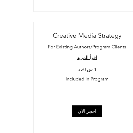
Creative Media Strategy
For Existing Authors/Program Clients
اقرأ المزيد
1 س 30 د
Included
Included in Program
in
Program
احجز الآن