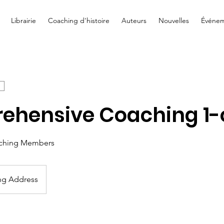
Librairie
Coaching d'histoire
Auteurs
Nouvelles
Événem
ehensive Coaching 1-
ching Members
ng Address