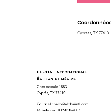
n
Coordonnée
Cypress, TX 77410,
ELOHAI International
Édition et médias
Case postale 1883
Cyprès, TX 77410
Courriel
:
hello@elohaiintl.com
Téléphone
: 832-818-4007