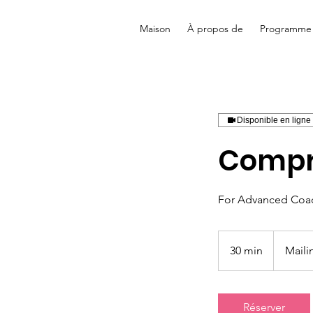
Maison
À propos de
Programme
Disponible en ligne
Compr
For Advanced Coa
30 min
3
Maili
0
m
i
Réserver