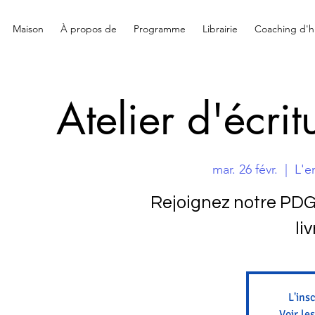
Maison
À propos de
Programme
Librairie
Coaching d'hi
Atelier d'écrit
mar. 26 févr.
  |  
L'e
Rejoignez notre PDG 
liv
L'ins
Voir le