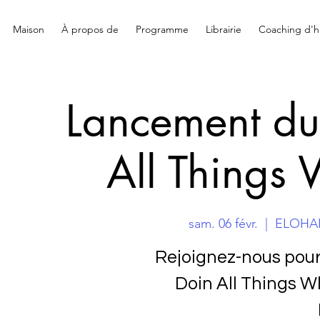
Maison
À propos de
Programme
Librairie
Coaching d'hi
Lancement du 
All Things 
sam. 06 févr.
  |  
ELOHAI 
Rejoignez-nous pour 
Doin All Things W