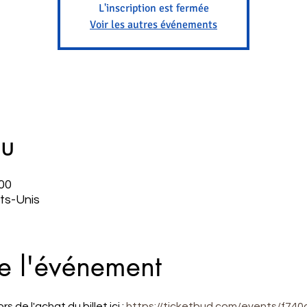
L'inscription est fermée
Voir les autres événements
eu
:00
ts-Unis
e l'événement
 de l'achat du billet ici : 
https://ticketbud.com/events/f74