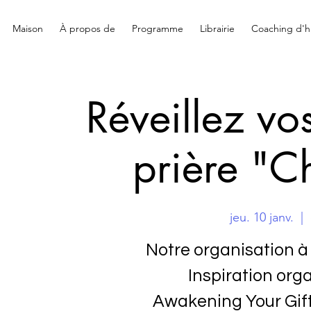
Maison
À propos de
Programme
Librairie
Coaching d'hi
Réveillez v
prière "C
jeu. 10 janv.
  |  
Notre organisation à 
Inspiration orga
Awakening Your Gift