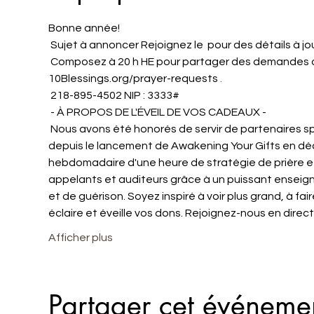
Bonne année!
 Sujet à annoncer Rejoignez le 
 pour des détails à jo
 Composez à 20 h HE pour partager des demandes de prière ou soumettez-les à l'avance sur 
10Blessings.org/prayer-requests 
.
 218-895-4502 NIP : 3333#
 - À PROPOS DE L'ÉVEIL DE VOS CADEAUX -
 Nous avons été honorés de servir de partenaires spirituels à des centaines de personnes à travers le monde 
depuis le lancement de Awakening Your Gifts en dé
hebdomadaire d'une heure de stratégie de prière et 
appelants et auditeurs grâce à un puissant enseign
et de guérison. Soyez inspiré à voir plus grand, à fair
éclaire et éveille vos dons. Rejoignez-nous en direct
Afficher plus
Partager cet événeme