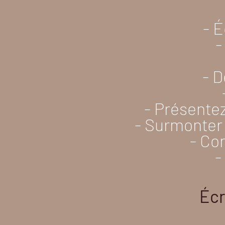
- É
-
- D
- Présentez
- Surmonter l
- Co
-
Écr