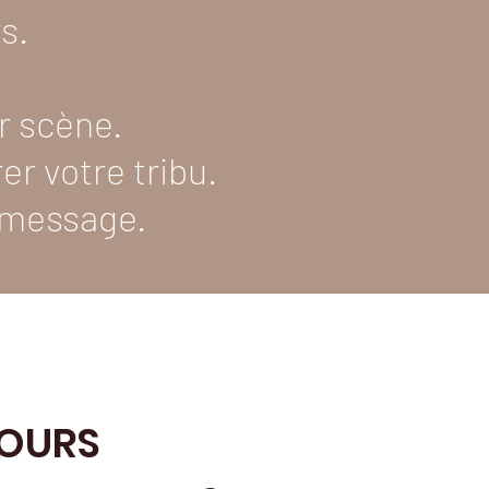
s.
ur scène.
r votre tribu.
 message.
COURS