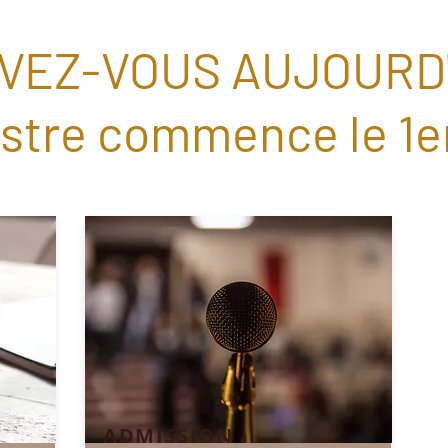
VEZ-VOUS AUJOURD'H
tre commence le 1er 
ADMISSION