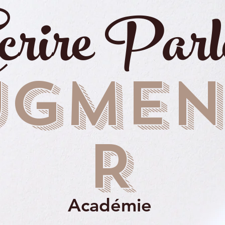
crire Parl
UGMEN
R
Académie