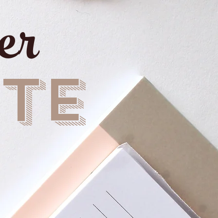
er
TE