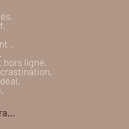
cès.
f.
nt
.
.
 hors ligne.
ocrastination.
déal.
u.
a...