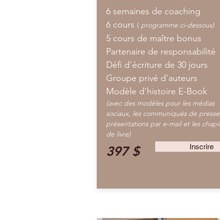
6 semaines de coaching
6 cours
(
programme ci-dessous)
5 cours de maître bonus
Partenaire de responsabilité
Défi d'écriture de 30 jours
Groupe privé d'auteurs
Modèle d'histoire E-Book
(avec des modèles pour les médias
sociaux, les communiqués de presse,
présentations par e-mail et les chapi
de livre)
Inscrire
397 $