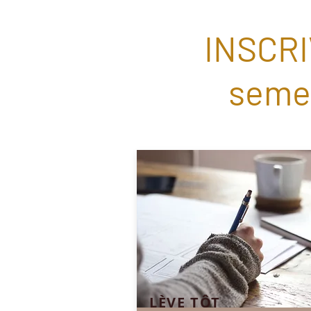
INSCRI
semes
LÈVE TÔT