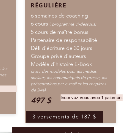
RÉGULIÈRE
6 semaines de coaching
6 cours
(
programme ci-dessous)
5 cours de maître bonus
Partenaire de responsabilité
Défi d'écriture de 30 jours
Groupe privé d'auteurs
Modèle d'histoire E-Book
 les
(avec des modèles pour les médias
tres
sociaux, les communiqués de presse, les
présentations par e-mail et les chapitres
de livre)
Inscrivez-vous avec 1 paiement
497 $
3 versements de 187 $