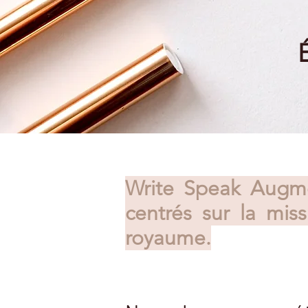
É
Write Speak Augme
centrés sur la mis
royaume.