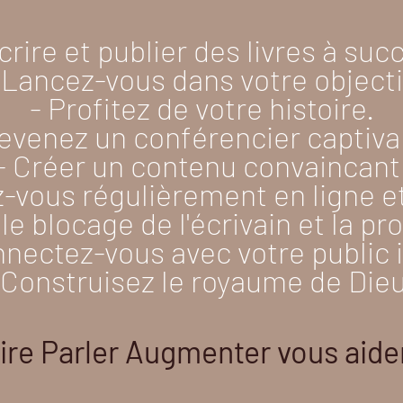
crire et publier des livres à suc
 Lancez-vous dans votre objecti
- Profitez de votre histoire.
evenez un conférencier captiva
ALLER À L&#39;INSCRIPTION
- Créer un contenu convaincant
-vous régulièrement en ligne et
e blocage de l'écrivain et la pr
nnectez-vous avec votre public i
 Construisez le royaume de Die
ire Parler Augmenter vous aider