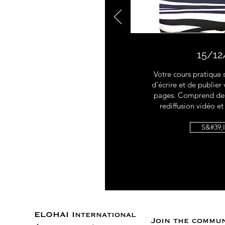
15/12
Votre cours pratique s
d'écrire et de publier 
pages. Comprend des f
rediffusion vidéo e
S&#39;
ELOHAI International
Join the commu