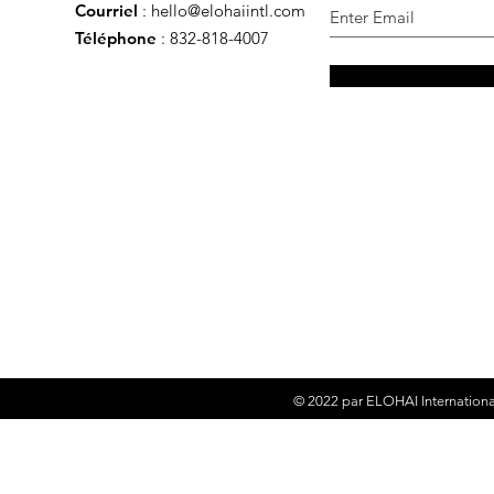
Courriel
:
hello@elohaiintl.com
Téléphone
: 832-818-4007
© 2022 par
ELOHAI Internationa