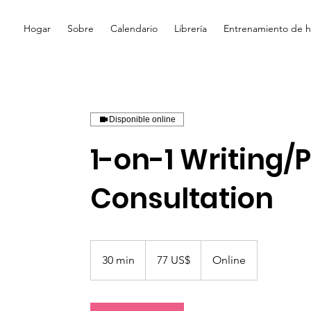
Hogar
Sobre
Calendario
Librería
Entrenamiento de hi
Disponible online
1-on-1 Writing/
Consultation
77
dólares
30 min
3
77 US$
Online
estadounidenses
0
m