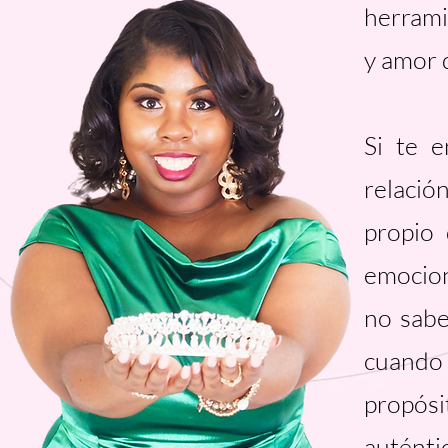
herrami
y amor 
Si te 
relació
propio
emocion
no sabe
cuando
propósi
auténti