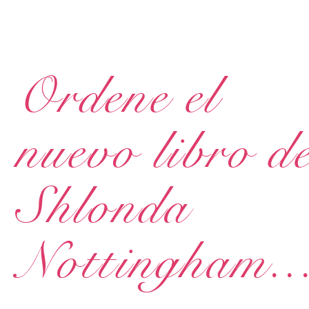
Ordene el
nuevo libro d
Shlonda
Nottingham..