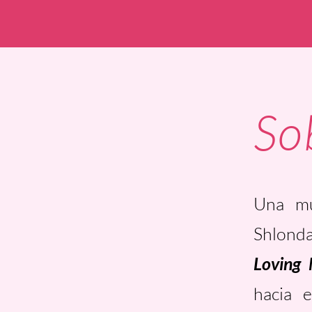
So
Una mu
Shlonda
Loving 
hacia 