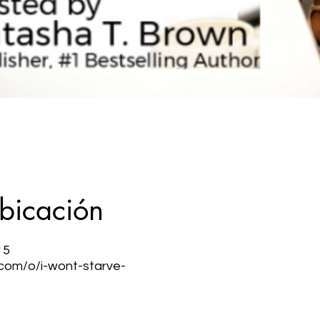
ubicación
15
.com/o/i-wont-starve-