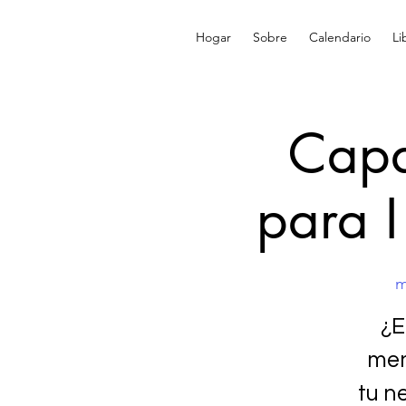
Hogar
Sobre
Calendario
Li
Capa
para 
m
¿E
men
tu n