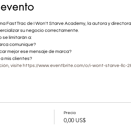
 evento
a FastTrac de I Won't Starve Academy, la autora y directora
rcializar su negocio correctamente. 
 se limitarán a:
marca comunique?
car mejor ese mensaje de marca?
 a mis clientes?
ión, visite https://www.eventbrite.com/o/i-wont-starve-llc
Precio
0,00 US$