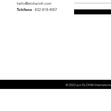
hello@elohaiintl.com
Teléfono
: 832-818-4007
© 2022 por
ELOHAI Internationa