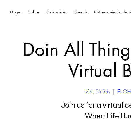
Hogar
Sobre
Calendario
Librería
Entrenamiento de hi
Doin All Thin
Virtual
sáb, 06 feb
  |  
ELOHA
Join us for a virtual 
When Life Hur